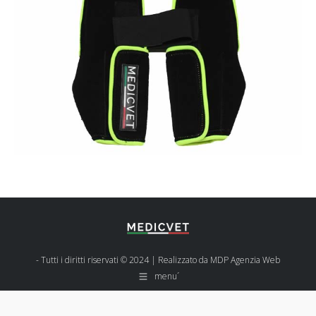
- Tutti i diritti riservati © 2024 | Realizzato da
MDP Agenzia Web
menu´