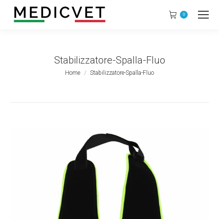
0
Stabilizzatore-Spalla-Fluo
Tu sei qui:
Home
Stabilizzatore-Spalla-Fluo