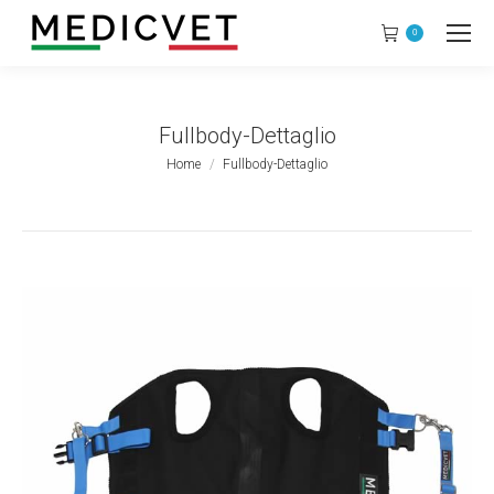
0
Fullbody-Dettaglio
Tu sei qui:
Home
Fullbody-Dettaglio