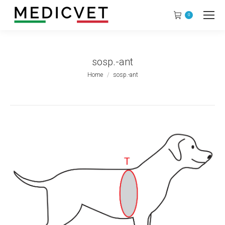
0
sosp.-ant
Tu sei qui:
Home
sosp.-ant