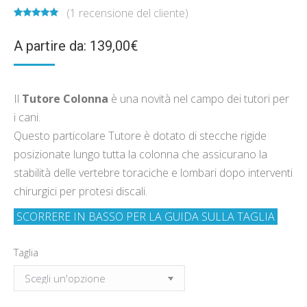
(
1
recensione del cliente)
Valutato
1
5.00
su 5
A partire da:
139,00
€
su base di
recensioni
Il
Tutore Colonna
è una novità nel campo dei tutori per
i cani.
Questo particolare Tutore è dotato di stecche rigide
posizionate lungo tutta la colonna che assicurano la
stabilità delle vertebre toraciche e lombari dopo interventi
chirurgici per protesi discali.
SCORRERE IN BASSO PER LA GUIDA SULLA TAGLIA
Taglia