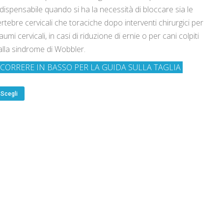
ndispensabile quando si ha la necessità di bloccare sia le
ertebre cervicali che toraciche dopo interventi chirurgici per
aumi cervicali, in casi di riduzione di ernie o per cani colpiti
alla sindrome di Wobbler.
CORRERE IN BASSO PER LA GUIDA SULLA TAGLIA
Scegli