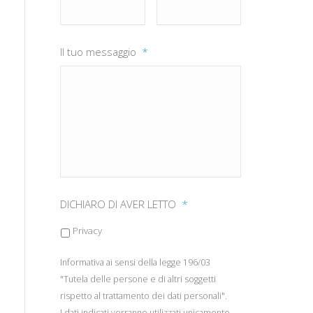
Il tuo messaggio
*
DICHIARO DI AVER LETTO
*
Privacy
Informativa ai sensi della legge 196/03
"Tutela delle persone e di altri soggetti
rispetto al trattamento dei dati personali".
I dati indicati verranno utilizzati unicamente