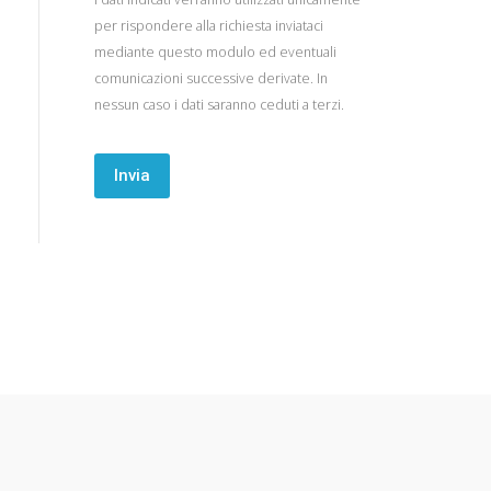
per rispondere alla richiesta inviataci
mediante questo modulo ed eventuali
comunicazioni successive derivate. In
nessun caso i dati saranno ceduti a terzi.
/ Registrati
Cassa
Carrello
Prodotti
Termini e Condizioni