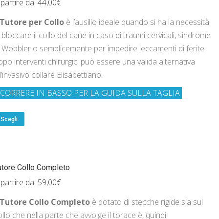
 partire da:
44,00
€
Tutore per Collo
è l’ausilio ideale quando si ha la necessità
 bloccare il collo del cane in caso di traumi cervicali, sindrome
i Wobbler o semplicemente per impedire leccamenti di ferite
opo interventi chirurgici può essere una valida alternativa
l’invasivo collare Elisabettiano.
CORRERE IN BASSO PER LA GUIDA SULLA TAGLIA
Scegli
utore Collo Completo
 partire da:
59,00
€
Tutore Collo Completo
è dotato di stecche rigide sia sul
llo che nella parte che avvolge il torace è, quindi