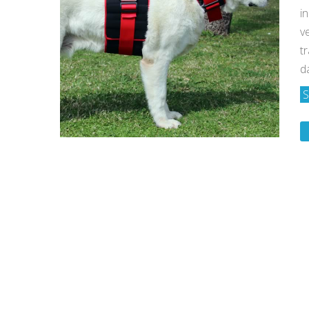
i
v
tr
d
S