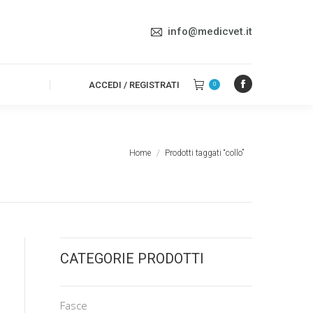
NDA
ACCEDI / REGISTRATI
0
Facebook
info@medicvet.it
page
opens
in
ACCEDI / REGISTRATI
0
Facebook
new
page
window
opens
in
Tu sei qui:
Home
Prodotti taggati “collo”
new
window
CATEGORIE PRODOTTI
Fasce