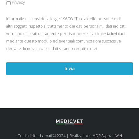
Privacy
Informativa ai sensi della legge 196/03 "Tutela delle persone e di
altri soggetti rispetto al trattamento dei dati personali". I dati indicati
verranno utilizzati unicamente per rispondere alla richiesta inviataci
mediante questo modulo ed eventuali comunicazioni successive
derivate. In nessun caso i dati saranno ceduti a terzi.
- Tutti i diritti riservati © 2024 | Realizzato da
MDP Agenzia Web