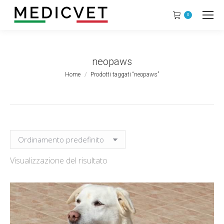
0
neopaws
Tu sei qui:
Home
Prodotti taggati “neopaws”
Visualizzazione del risultato