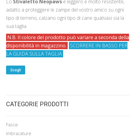
Lo
Stivaletto Neopaws
è leggero e molto resistente,
5.00
su 5
adatto a proteggere le zampe del vostro amico su ogni
tipo di terreno, calzano ogni tipo di cane qualsiasi sia la
sua taglia.
N.B. Il colore del prodotto può variare a seconda della
disponibilità in magazzino.
SCORRERE IN BASSO PER
LA GUIDA SULLA TAGLIA
Scegli
CATEGORIE PRODOTTI
Fasce
Imbracature